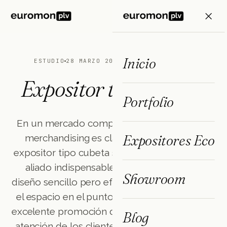
ES
FR
EN
Inicio
ESTUDIO
28 MARZO 2025
3 MIN DE LECTURA
Expositor tipo Cubeta
Portfolio
En un mercado competitivo donde el visual
Expositores Eco
merchandising es clave para destacar, el
expositor tipo cubeta se ha convertido en un
aliado indispensable para las marcas. Su
Showroom
diseño sencillo pero eficaz permite maximizar
el espacio en el punto de venta, ofrecer una
excelente promoción de productos y atraer la
Blog
atención de los clientes de manera eficiente.