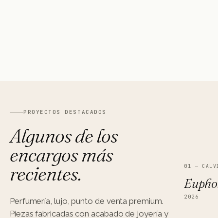
MOLESKINE
08
RETAIL · SHOP-IN-SHOP
PROYECTOS DESTACADOS
Algunos de los
encargos más
recientes.
01
—
CALV
Euphor
2026
Perfumería, lujo, punto de venta premium.
Piezas fabricadas con acabado de joyería y