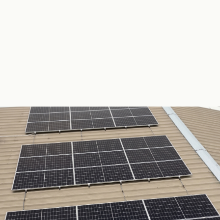
DISEÑO RECIBIDO
A1
PROPUESTAS DE DISEÑO
B2
PROTOTIPO
C2
PRODUCCIÓN
C3