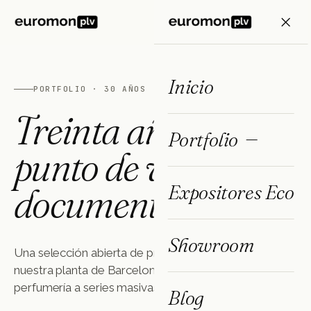
ES
FR
EN
Inicio
PORTFOLIO · 30 AÑOS
Treinta años de
Portfolio
punto de venta,
documentados.
Expositores Eco
Showroom
Una selección abierta de proyectos fabricados en
nuestra planta de Barcelona. De edición especial de
perfumería a series masivas para FMCG.
Blog