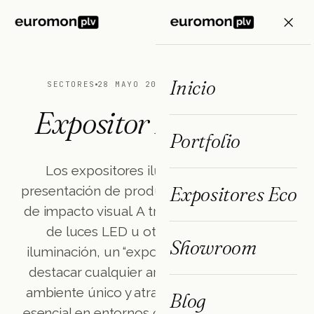
ES
FR
EN
Inicio
SECTORES
28 MAYO 2025
3 MIN DE LECTURA
Expositor Iluminado
Portfolio
Los expositores iluminados llevan la
Expositores Eco
presentación de productos a un nuevo nivel
de impacto visual. A través de la integración
de luces LED u otras tecnologías de
Showroom
iluminación, un “expositor iluminado” logra
destacar cualquier artículo, generando un
ambiente único y atractivo. Este recurso es
Blog
esencial en entornos competitivos donde la