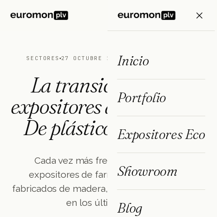
ES
FR
EN
Inicio
SECTORES
27 OCTUBRE 2023
3 MIN DE LECTURA
La transición de los
Portfolio
expositores de farmacia:
De plástico a madera
Expositores Eco
Cada vez más frecuentemente, los
Showroom
expositores de farmacia están siendo
fabricados de madera, lo que era impensable
en los últimos años.
Blog